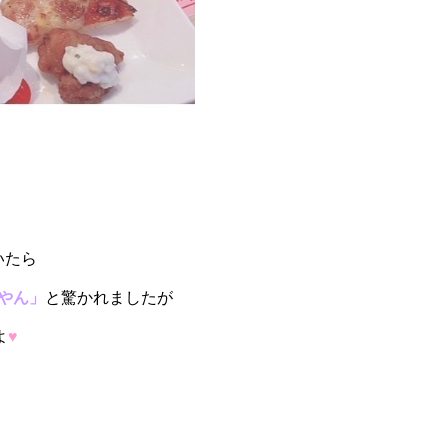
いたら
やん」
と驚かれましたが
よ
♥