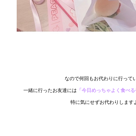
なので何回もお代わりに行って
一緒に行ったお友達には
「今日めっちゃよく食べる
特に気にせずお代わりします