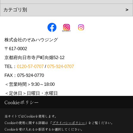
株式会社のぞみハウジング
〒617-0002
京都府向日市寺戸町向畑52-12
TEL：
0120-57-0707
/
075-924-0707
FAX：075-924-0770
＜営業時間＞9:30～18:00
＜定休日＞日曜日・水曜日
Cookieポリシー
Copyright (c) Nozomi Housing. All Rights Reserved.
当サイトではCookieを使用します。
Cookieの使用に関する詳細は 「
プライバシーポリシー
」をご覧ください。
Produced by
ゴデスクリエイト
Cookieを受け入れるか拒否するか選択してください。