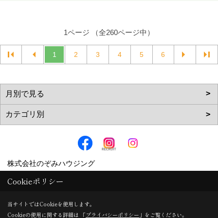
1ページ （全260ページ中）
1
2
3
4
5
6
株式会社のぞみハウジング
〒617-0002
Cookieポリシー
京都府向日市寺戸町向畑52-12
当サイトではCookieを使用します。
TEL：
0120-57-0707
/
075-924-0707
Cookieの使用に関する詳細は 「
プライバシーポリシー
」をご覧ください。