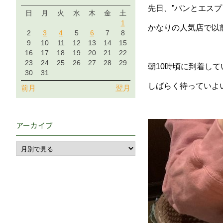
先日、”パンとエス
日
月
火
水
木
金
土
1
かなりの人気店で以
2
3
4
5
6
7
8
9
10
11
12
13
14
15
16
17
18
19
20
21
22
23
24
25
26
27
28
29
朝10時頃に到着し
30
31
しばらく待っていよ
前月
翌月
アーカイブ