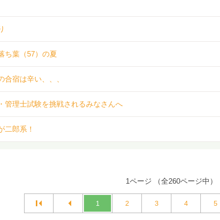
り
落ち葉（57）の夏
の合宿は辛い、、、
・管理士試験を挑戦されるみなさんへ
が二郎系！
1ページ （全260ページ中）
1
2
3
4
5