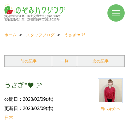
賃貸住宅管理業 国土交通大臣(2)第1586号
宅地建物取引業 京都府知事(5)第11623号
ホーム
スタッフブログ
うさぎ*♥☽°
前の記事
一覧
次の記事
うさぎ*♥☽°
公開日：2023/02/09(木)
更新日：2023/02/09(木)
自己紹介へ
日常