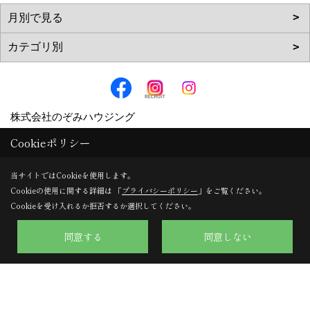
株式会社のぞみハウジング
〒617-0002
Cookieポリシー
京都府向日市寺戸町向畑52-12
当サイトではCookieを使用します。
TEL：
0120-57-0707
/
075-924-0707
Cookieの使用に関する詳細は 「
プライバシーポリシー
」をご覧ください。
FAX：075-924-0770
Cookieを受け入れるか拒否するか選択してください。
＜営業時間＞9:30～18:00
同意する
同意しない
＜定休日＞日曜日・水曜日
Copyright (c) Nozomi Housing. All Rights Reserved.