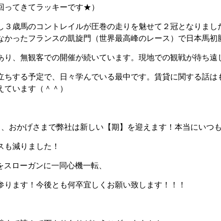
回ってきてラッキーです★）
し３歳馬のコントレイルが圧巻の走りを魅せて２冠となりまし
なかったフランスの凱旋門（世界最高峰のレース）で日本馬初
あり、無観客での開催が続いています。現地での観戦が待ち遠
立ちする予定で、日々学んでいる最中です。賃貸に関する話は
えています（＾＾）
ら、おかげさまで弊社は新しい【期】を迎えます！本当にいつ
スも減りました！
をスローガンに一同心機一転、
参ります！今後とも何卒宜しくお願い致します！！！