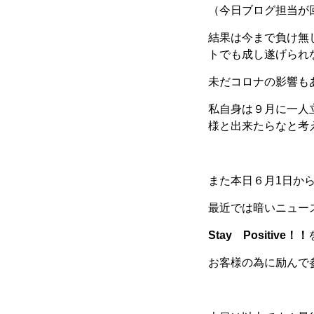
（今日ブログ担当が
結果は今まで負け無
トでも成し遂げられ
未だコロナの影響も
私自身は９月に一人
様と出来たらなと考
また本日６月1日か
最近では暗いニュー
Stay Positive！！
お客様の為に励んで