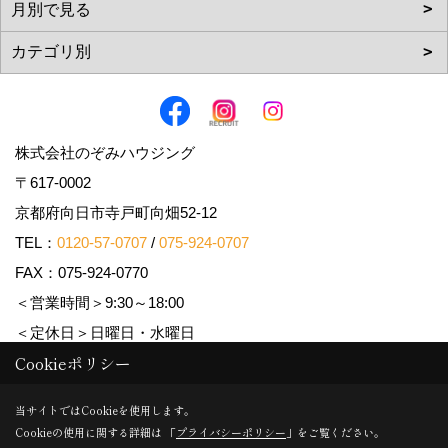
株式会社のぞみハウジング
〒617-0002
京都府向日市寺戸町向畑52-12
TEL：
0120-57-0707
/
075-924-0707
FAX：075-924-0770
＜営業時間＞9:30～18:00
＜定休日＞日曜日・水曜日
Cookieポリシー
Copyright (c) Nozomi Housing. All Rights Reserved.
当サイトではCookieを使用します。
Cookieの使用に関する詳細は 「
プライバシーポリシー
」をご覧ください。
Produced by
ゴデスクリエイト