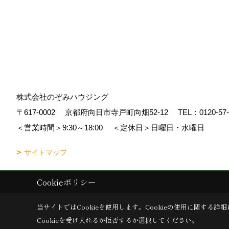
株式会社のぞみハウジング
〒617-0002
京都府向日市寺戸町向畑52-12
TEL：
0120-57
＜営業時間＞9:30～18:00
＜定休日＞日曜日・水曜日
サイトマップ
Cookieポリシー
Copyright (c) Nozomi Housing. All Rights Reserved.
|
Produced by
ゴデ
当サイトではCookieを使用します。
Cookieの使用に関する詳細
Cookieを受け入れるか拒否するか選択してください。