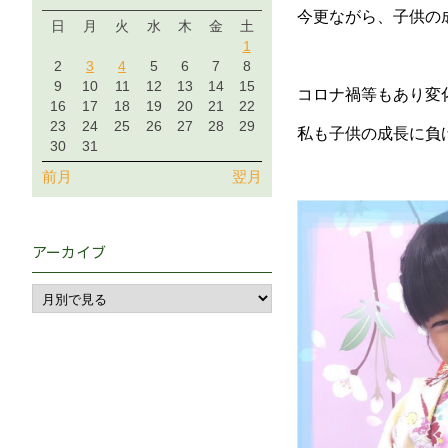
今更ながら、子供の
日
月
火
水
木
金
土
1
2
3
4
5
6
7
8
9
10
11
12
13
14
15
コロナ禍等もあり変
16
17
18
19
20
21
22
23
24
25
26
27
28
29
私も子供の成長に負
30
31
前月
翌月
アーカイブ