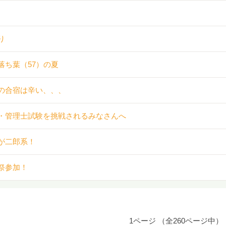
り
落ち葉（57）の夏
の合宿は辛い、、、
・管理士試験を挑戦されるみなさんへ
が二郎系！
祭参加！
1ページ （全260ページ中）