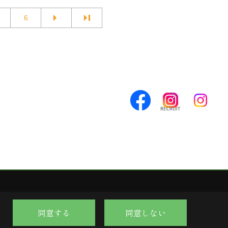
6
同意する
同意しない