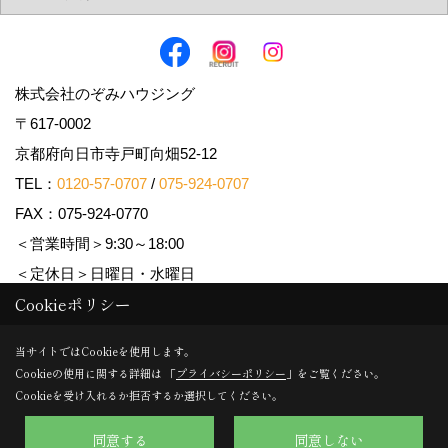
株式会社のぞみハウジング
〒617-0002
京都府向日市寺戸町向畑52-12
TEL：
0120-57-0707
/
075-924-0707
FAX：075-924-0770
＜営業時間＞9:30～18:00
＜定休日＞日曜日・水曜日
Cookieポリシー
Copyright (c) Nozomi Housing. All Rights Reserved.
当サイトではCookieを使用します。
Cookieの使用に関する詳細は 「
プライバシーポリシー
」をご覧ください。
Produced by
ゴデスクリエイト
Cookieを受け入れるか拒否するか選択してください。
同意する
同意しない