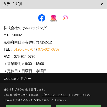
株式会社のぞみハウジング
〒617-0002
京都府向日市寺戸町向畑52-12
TEL：
0120-57-0707
/
075-924-0707
FAX：075-924-0770
＜営業時間＞9:30～18:00
＜定休日＞日曜日・水曜日
Cookieポリシー
Copyright (c) Nozomi Housing. All Rights Reserved.
当サイトではCookieを使用します。
Cookieの使用に関する詳細は 「
プライバシーポリシー
」をご覧ください。
Produced by
ゴデスクリエイト
Cookieを受け入れるか拒否するか選択してください。