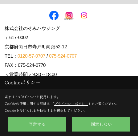
株式会社のぞみハウジング
〒617-0002
京都府向日市寺戸町向畑52-12
TEL：
0120-57-0707
/
075-924-0707
FAX：075-924-0770
＜営業時間＞9:30～18:00
Cookieポリシー
＜定休日＞日曜日・水曜日
当サイトではCookieを使用します。
Cookieの使用に関する詳細は 「
プライバシーポリシー
」をご覧ください。
Copyright (c) Nozomi Housing. All Rights Reserved.
Cookieを受け入れるか拒否するか選択してください。
Produced by
ゴデスクリエイト
同意する
同意しない