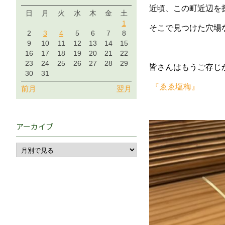
近頃、この町近辺を
日
月
火
水
木
金
土
1
そこで見つけた穴場
2
3
4
5
6
7
8
9
10
11
12
13
14
15
16
17
18
19
20
21
22
23
24
25
26
27
28
29
皆さんはもうご存じ
30
31
『ゑゑ塩梅』
前月
翌月
アーカイブ