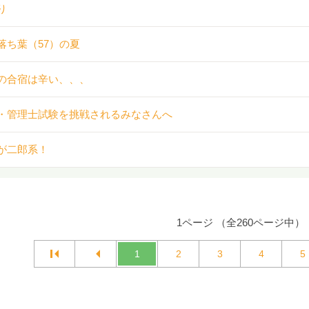
り
落ち葉（57）の夏
の合宿は辛い、、、
・管理士試験を挑戦されるみなさんへ
が二郎系！
1ページ （全260ページ中）
1
2
3
4
5