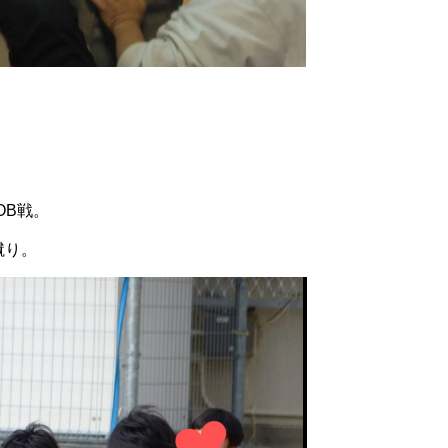
OB戦。
蹴り。