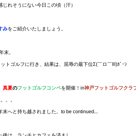
感じれそうにない今日この頃（汗）
すみ
をご紹介いたしましょう。
の年末。
トゴルフに行き、結果は、屈辱の最下位Σ(￣ロ￣lll)ｶﾞｰﾝ
、
真夏
の
フットゴルフコンペ
を開催！in
神戸フットゴルフクラ
位。。。
と持ち越されました。to be continued...
た後は、ランチとカフェを済まし、