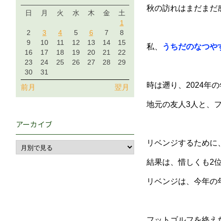
秋の訪れはまだまだ
日
月
火
水
木
金
土
1
2
3
4
5
6
7
8
9
10
11
12
13
14
15
私、
うちだのなつや
16
17
18
19
20
21
22
23
24
25
26
27
28
29
30
31
時は遡り、2024年
前月
翌月
地元の友人3人と、フッ
アーカイブ
リベンジするために
結果は、惜しくも2
リベンジは、今年の年末へ
フットゴルフを終え