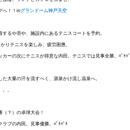
へ！！in
グランドーム神戸天空
着するや否や、施設内にあるテニスコートを予約。
っかりテニスを楽しみ、疲労困憊。
カーの次にテニスが得意な内田。テニスでは見事全勝。ﾊﾟﾁﾊﾟ
した大量の汗を流すべく、源泉かけ流し温泉へ。
。。。
番（？）の卓球大会！
ラブの内田。見事優勝。ﾊﾟﾁﾊﾟﾁ