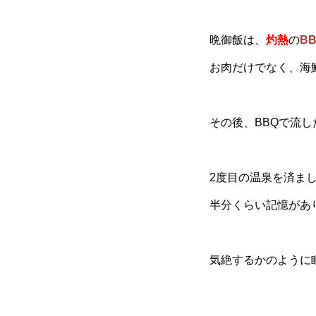
晩御飯は、
灼熱
の
B
お肉だけでなく、海
その後、BBQで流
2度目の温泉を済ま
半分くらい記憶があ
気絶するかのように