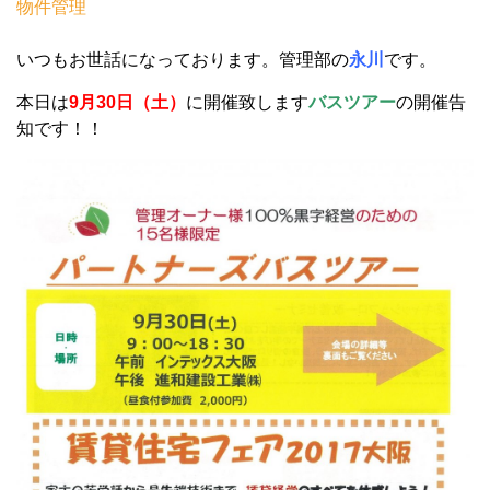
物件管理
いつもお世話になっております。管理部の
永川
です。
本日は
9月30日（土）
に開催致します
バスツアー
の開催告
知です！！