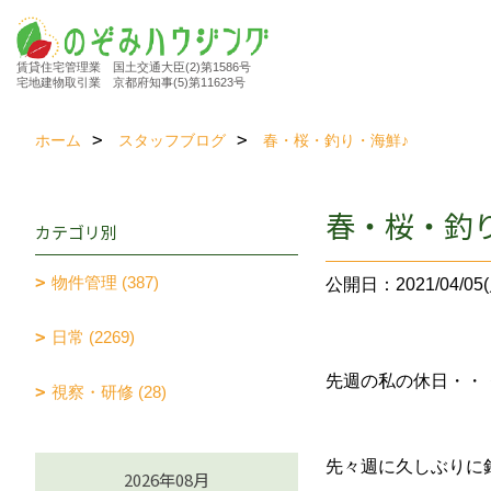
賃貸住宅管理業 国土交通大臣(2)第1586号
宅地建物取引業 京都府知事(5)第11623号
ホーム
スタッフブログ
春・桜・釣り・海鮮♪
春・桜・釣
カテゴリ別
物件管理 (387)
公開日：2021/04/05(
日常 (2269)
先週の私の休日・・
視察・研修 (28)
先々週に久しぶりに
2026年08月