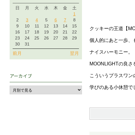
日
月
火
水
木
金
土
1
2
3
4
5
6
7
8
9
10
11
12
13
14
15
クッキーの王道
【
M
16
17
18
19
20
21
22
23
24
25
26
27
28
29
個人的にあと一歩、
30
31
ナイスハーモニー。
前月
翌月
MOONLIGHTの
アーカイブ
こういうプラスワン
学びのある小休憩で