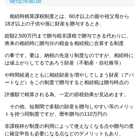
相続時精算課税制度とは、60才以上の親や祖父母から
18才以上の子供や孫に財産を贈与するとき、
総額2,500万円まで贈与税非課税で贈与できる代わりに、
将来の相続時に贈与分の税金を相続税に合算する制度
の事です。要は、納税の先送り制度なのですが、相続時に
は値上がりしてるであろう財産（不動産・自社株等）
や時間経過とともに相続財産を増やしてしまう財産（アパ
ートなど）をこの制度で贈与すると相続税は贈与時点の
評価額で精算される為、一定の節税効果が見込めます。
その他、短期間で多額の財産を贈与しやすい等のメリッ
トを持つ同制度ですが、暦年贈与の110万円の
非課税枠が制度の利用によって使えなくなる点や贈与の度
に確定申告も必要になる点などのデメリットもあり、