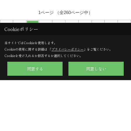
1ページ （全260ページ中）
1
2
3
4
5
6
Cookieポリシー
当サイトではCookieを使用します。
Cookieの使用に関する詳細は 「
プライバシーポリシー
」をご覧ください。
Cookieを受け入れるか拒否するか選択してください。
同意する
同意しない
株式会社のぞみハウジング
〒617-0002
京都府向日市寺戸町向畑52-12
TEL：
0120-57-0707
/
075-924-0707
FAX：075-924-0770