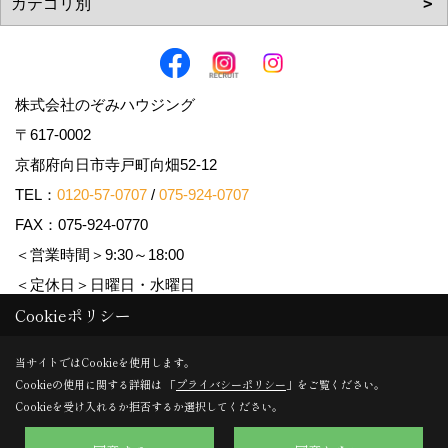
株式会社のぞみハウジング
〒617-0002
京都府向日市寺戸町向畑52-12
TEL：
0120-57-0707
/
075-924-0707
FAX：075-924-0770
＜営業時間＞9:30～18:00
＜定休日＞日曜日・水曜日
Cookieポリシー
Copyright (c) Nozomi Housing. All Rights Reserved.
当サイトではCookieを使用します。
Cookieの使用に関する詳細は 「
プライバシーポリシー
」をご覧ください。
Produced by
ゴデスクリエイト
Cookieを受け入れるか拒否するか選択してください。