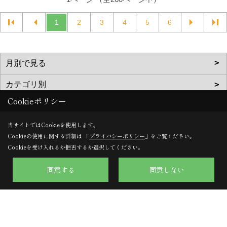
1
2
3
4
5
6
Cookieポリシー
当サイトではCookieを使用します。
株式会社のぞみハウジング
Cookieの使用に関する詳細は 「
プライバシーポリシー
」をご覧ください。
Cookieを受け入れるか拒否するか選択してください。
〒617-0002
京都府向日市寺戸町向畑52-12
同意する
同意しない
TEL：
0120-57-0707
/
075-924-0707
FAX：075-924-0770
＜営業時間＞9:30～18:00
＜定休日＞日曜日・水曜日