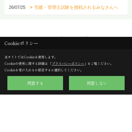
26/07/25
宅建・管理士試験を挑戦されるみなさんへ
1ページ （全260ページ中）
Cookieポリシー
1
2
3
4
5
6
当サイトではCookieを使用します。
Cookieの使用に関する詳細は 「
プライバシーポリシー
」をご覧ください。
Cookieを受け入れるか拒否するか選択してください。
同意する
同意しない
株式会社のぞみハウジング
〒617-0002