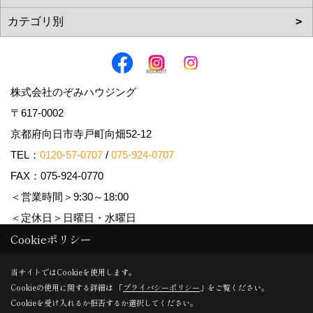
株式会社のぞみハウジング
〒617-0002
京都府向日市寺戸町向畑52-12
TEL：
0120-57-0707
/
075-924-0707
FAX：075-924-0770
＜営業時間＞9:30～18:00
＜定休日＞日曜日・水曜日
Cookieポリシー
Copyright (c) Nozomi Housing. All Rights Reserved.
当サイトではCookieを使用します。
Cookieの使用に関する詳細は 「
プライバシーポリシー
」をご覧ください。
Produced by
ゴデスクリエイト
Cookieを受け入れるか拒否するか選択してください。