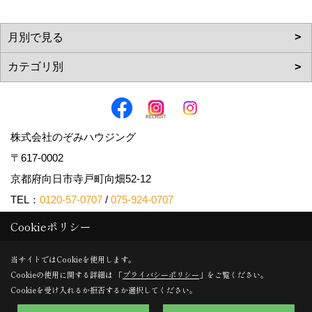
株式会社のぞみハウジング
〒617-0002
京都府向日市寺戸町向畑52-12
TEL：
0120-57-0707
/
075-924-0707
FAX：075-924-0770
Cookieポリシー
＜営業時間＞9:30～18:00
当サイトではCookieを使用します。
＜定休日＞日曜日・水曜日
Cookieの使用に関する詳細は 「
プライバシーポリシー
」をご覧ください。
Cookieを受け入れるか拒否するか選択してください。