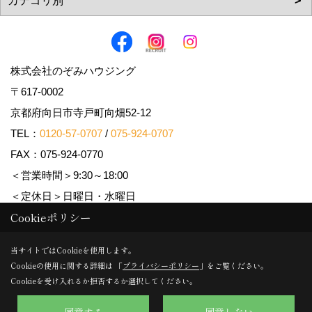
株式会社のぞみハウジング
〒617-0002
京都府向日市寺戸町向畑52-12
TEL：
0120-57-0707
/
075-924-0707
FAX：075-924-0770
＜営業時間＞9:30～18:00
＜定休日＞日曜日・水曜日
Cookieポリシー
Copyright (c) Nozomi Housing. All Rights Reserved.
当サイトではCookieを使用します。
Cookieの使用に関する詳細は 「
プライバシーポリシー
」をご覧ください。
Produced by
ゴデスクリエイト
Cookieを受け入れるか拒否するか選択してください。