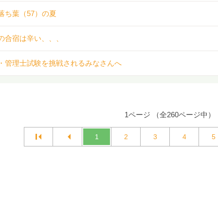
落ち葉（57）の夏
の合宿は辛い、、、
・管理士試験を挑戦されるみなさんへ
1ページ （全260ページ中）
1
2
3
4
5