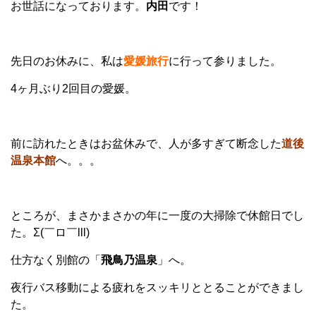
お世話になっております。
内田
です！
先日のお休みに、私は
愛媛旅行
に行って参りました。
4ヶ月ぶり2回目の愛媛。
前に訪れたときはお盆休みで、人が多すぎて断念した
道後
温泉本館
へ。。。
ところが、まさかまさかの年に一度の大掃除で休館日でし
た。Σ(￣ロ￣lll)
仕方なく別館の「
飛鳥乃温泉
」へ。
夜行バス移動による疲れをスッキリととることができまし
た。