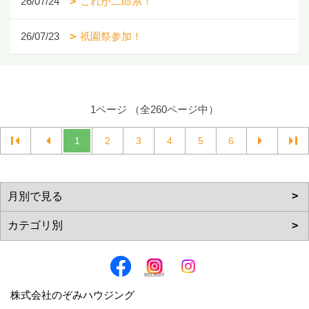
26/07/24
これが二郎系！
26/07/23
祇園祭参加！
1ページ （全260ページ中）
1
2
3
4
5
6
株式会社のぞみハウジング