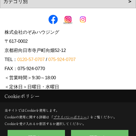
株式会社のぞみハウジング
〒617-0002
京都府向日市寺戸町向畑52-12
TEL：
0120-57-0707
/
075-924-0707
FAX：075-924-0770
＜営業時間＞9:30～18:00
＜定休日＞日曜日・水曜日
Cookieポリシー
Copyright (c) Nozomi Housing. All Rights Reserved.
当サイトではCookieを使用します。
Cookieの使用に関する詳細は 「
プライバシーポリシー
」をご覧ください。
Produced by
ゴデスクリエイト
Cookieを受け入れるか拒否するか選択してください。