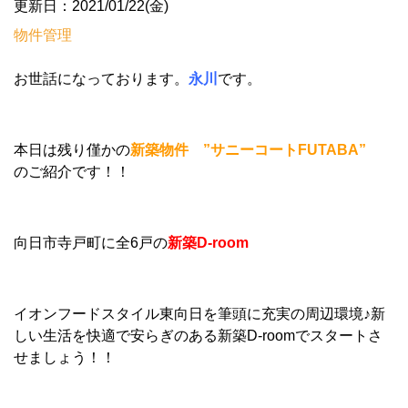
更新日：2021/01/22(金)
物件管理
お世話になっております。
永川
です。
本日は残り僅かの
新築物件 ”サニーコートFUTABA”
のご紹介です！！
向日市寺戸町に全6戸の
新築D-room
イオンフードスタイル東向日を筆頭に充実の周辺環境♪新
しい生活を快適で安らぎのある新築D-roomでスタートさ
せましょう！！