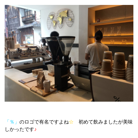
「％」
のロゴで有名ですよね
☆
初めて飲みましたが美味
しかったです
♪