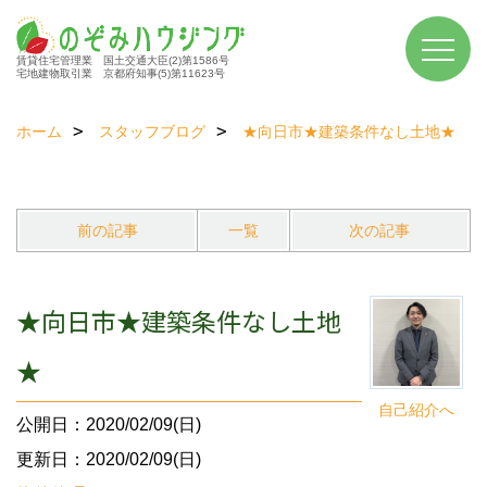
賃貸住宅管理業 国土交通大臣(2)第1586号
宅地建物取引業 京都府知事(5)第11623号
ホーム
スタッフブログ
★向日市★建築条件なし土地★
前の記事
一覧
次の記事
★向日市★建築条件なし土地
★
自己紹介へ
公開日：2020/02/09(日)
更新日：2020/02/09(日)