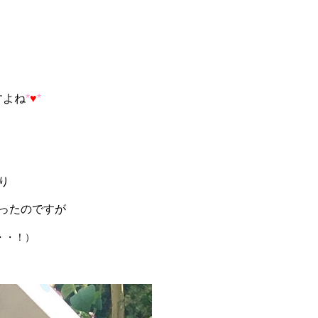
すよね
*
♥
*
り
ったのですが
・・！）