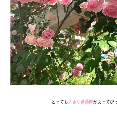
とっても
大きな薔薇園
があってび