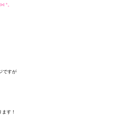
⋈ *。
ジですが
ります！