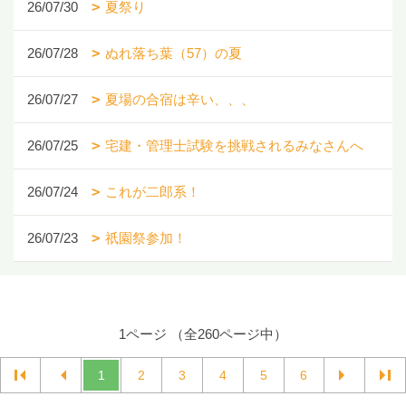
26/07/30
夏祭り
26/07/28
ぬれ落ち葉（57）の夏
26/07/27
夏場の合宿は辛い、、、
26/07/25
宅建・管理士試験を挑戦されるみなさんへ
26/07/24
これが二郎系！
26/07/23
祇園祭参加！
1ページ （全260ページ中）
1
2
3
4
5
6