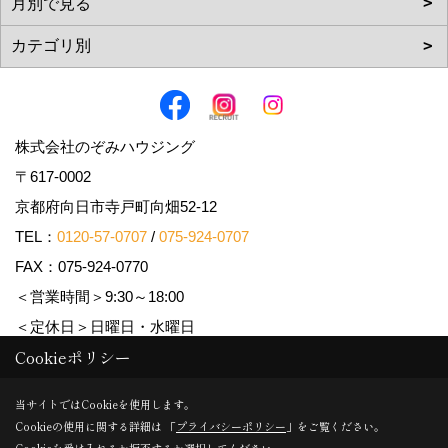
株式会社のぞみハウジング
〒617-0002
京都府向日市寺戸町向畑52-12
TEL：
0120-57-0707
/
075-924-0707
FAX：075-924-0770
＜営業時間＞9:30～18:00
＜定休日＞日曜日・水曜日
Cookieポリシー
Copyright (c) Nozomi Housing. All Rights Reserved.
当サイトではCookieを使用します。
Cookieの使用に関する詳細は 「
プライバシーポリシー
」をご覧ください。
Produced by
ゴデスクリエイト