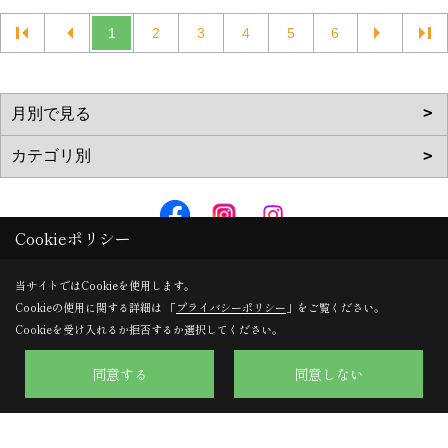
1
2
3
4
5
6
Cookieポリシー
株式会社のぞみハウジング
当サイトではCookieを使用します。
〒617-0002
Cookieの使用に関する詳細は 「
プライバシーポリシー
」をご覧ください。
京都府向日市寺戸町向畑52-12
Cookieを受け入れるか拒否するか選択してください。
TEL：
0120-57-0707
/
075-924-0707
同意する
同意しない
FAX：075-924-0770
＜営業時間＞9:30～18:00
＜定休日＞日曜日・水曜日