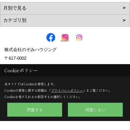
株式会社のぞみハウジング
〒617-0002
京都府向日市寺戸町向畑52-12
Cookieポリシー
TEL：
0120-57-0707
/
075-924-0707
当サイトではCookieを使用します。
FAX：075-924-0770
Cookieの使用に関する詳細は 「
プライバシーポリシー
」をご覧ください。
＜営業時間＞9:30～18:00
Cookieを受け入れるか拒否するか選択してください。
＜定休日＞日曜日・水曜日
同意する
同意しない
Copyright (c) Nozomi Housing. All Rights Reserved.