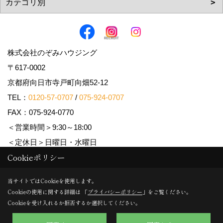
株式会社のぞみハウジング
〒617-0002
京都府向日市寺戸町向畑52-12
TEL：
0120-57-0707
/
075-924-0707
FAX：075-924-0770
＜営業時間＞9:30～18:00
＜定休日＞日曜日・水曜日
Cookieポリシー
Copyright (c) Nozomi Housing. All Rights Reserved.
当サイトではCookieを使用します。
Cookieの使用に関する詳細は 「
プライバシーポリシー
」をご覧ください。
Produced by
ゴデスクリエイト
Cookieを受け入れるか拒否するか選択してください。