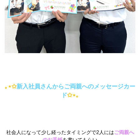
｡
⋆
✩
新入社員さんからご両親へのメッセージカー
ド
✩⋆
｡
社会人になって少し経ったタイミングで2人には
ご両親へ
のお手紙
を書いてもらい