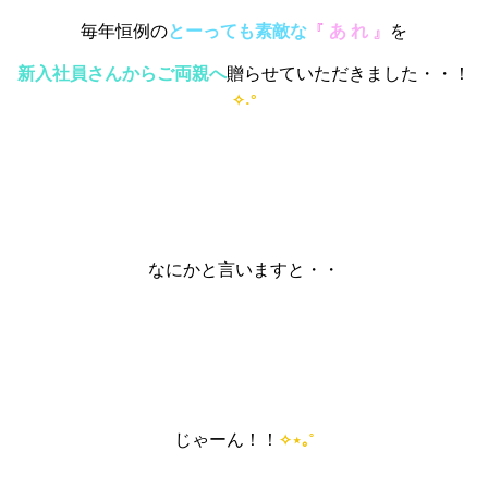
毎年恒例の
とーっても素敵な
『
あ れ
』
を
新入社員さんからご両親へ
贈らせていただきました・・！
˖°
✧
なにかと言いますと・・
じゃーん！！
˚
✧
⋆
｡