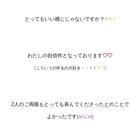
♥
とってもいい感じじゃないですか？
˖°
✧
わたしの自信作となっております
♡♡
˖°
（こういうの作るの大好き・・！！
✧
）
2人のご両親もとっても喜んでくださったとのことで
よかったです
(
′ᴗ
)
⋈
‵
⋈