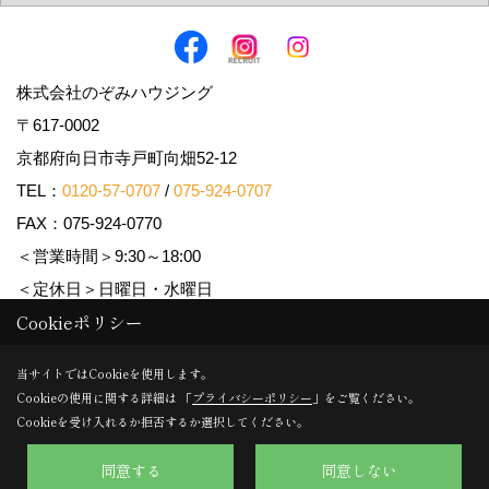
株式会社のぞみハウジング
〒617-0002
京都府向日市寺戸町向畑52-12
TEL：
0120-57-0707
/
075-924-0707
FAX：075-924-0770
＜営業時間＞9:30～18:00
＜定休日＞日曜日・水曜日
Cookieポリシー
Copyright (c) Nozomi Housing. All Rights Reserved.
当サイトではCookieを使用します。
Cookieの使用に関する詳細は 「
プライバシーポリシー
」をご覧ください。
Produced by
ゴデスクリエイト
Cookieを受け入れるか拒否するか選択してください。
同意する
同意しない