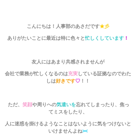
こんにちは！人事部のあさだです
★彡
ありがたいことに最近は特に色々と
忙しくしています
！
友人にはあまり共感されませんが
会社で業務が忙しくなるのは
充実
している証拠なのでわた
しは
好きです
♡
！！
ただ、
笑顔
や周りへの
気遣いを
忘れてしまったり、焦っ
てミスをしたり、
人に迷惑を掛けるようなことはないように
気をつけないと
いけませんよね
><