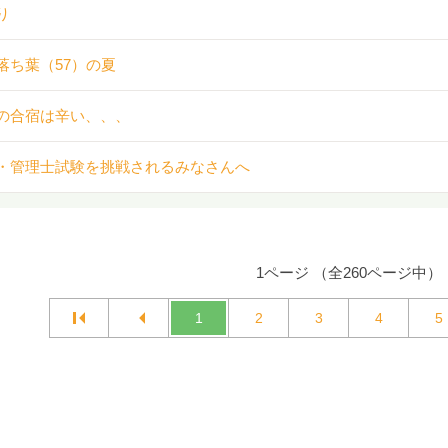
り
落ち葉（57）の夏
の合宿は辛い、、、
・管理士試験を挑戦されるみなさんへ
1ページ （全260ページ中）
1
2
3
4
5