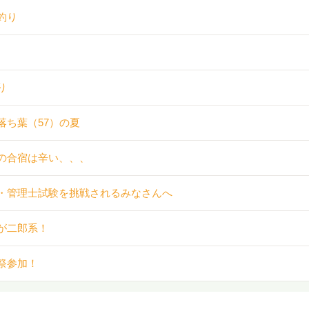
釣り
り
落ち葉（57）の夏
の合宿は辛い、、、
・管理士試験を挑戦されるみなさんへ
が二郎系！
祭参加！