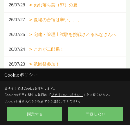
26/07/28
ぬれ落ち葉（57）の夏
26/07/27
夏場の合宿は辛い、、、
26/07/25
宅建・管理士試験を挑戦されるみなさんへ
26/07/24
これが二郎系！
26/07/23
祇園祭参加！
Cookieポリシー
当サイトではCookieを使用します。
1ページ （全260ページ中）
Cookieの使用に関する詳細は 「
プライバシーポリシー
」をご覧ください。
Cookieを受け入れるか拒否するか選択してください。
1
2
3
4
5
6
同意する
同意しない