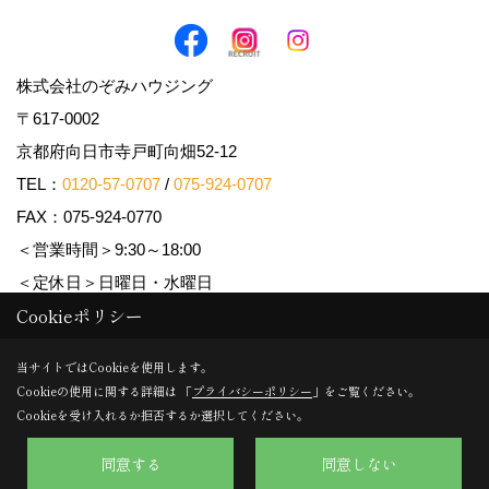
株式会社のぞみハウジング
〒617-0002
京都府向日市寺戸町向畑52-12
TEL：
0120-57-0707
/
075-924-0707
FAX：075-924-0770
＜営業時間＞9:30～18:00
＜定休日＞日曜日・水曜日
Cookieポリシー
Copyright (c) Nozomi Housing. All Rights Reserved.
当サイトではCookieを使用します。
Cookieの使用に関する詳細は 「
プライバシーポリシー
」をご覧ください。
Produced by
ゴデスクリエイト
Cookieを受け入れるか拒否するか選択してください。
同意する
同意しない