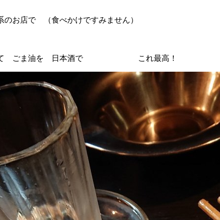
系のお店で （食べかけですみません）
ルして ごま油を 日本酒で これ最高！