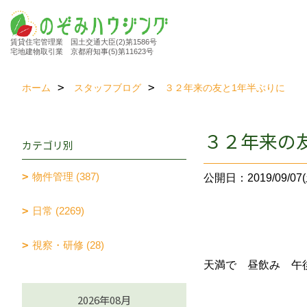
賃貸住宅管理業 国土交通大臣(2)第1586号
宅地建物取引業 京都府知事(5)第11623号
ホーム
スタッフブログ
３２年来の友と1年半ぶりに
３２年来の
カテゴリ別
物件管理 (387)
公開日：2019/09/07(
日常 (2269)
視察・研修 (28)
天満で 昼飲み 午
2026年08月