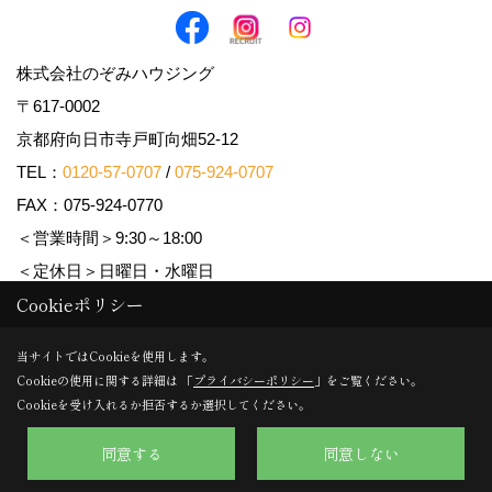
株式会社のぞみハウジング
〒617-0002
京都府向日市寺戸町向畑52-12
TEL：
0120-57-0707
/
075-924-0707
FAX：075-924-0770
＜営業時間＞9:30～18:00
＜定休日＞日曜日・水曜日
Cookieポリシー
Copyright (c) Nozomi Housing. All Rights Reserved.
当サイトではCookieを使用します。
Cookieの使用に関する詳細は 「
プライバシーポリシー
」をご覧ください。
Produced by
ゴデスクリエイト
Cookieを受け入れるか拒否するか選択してください。
同意する
同意しない