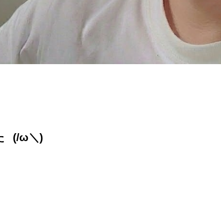
た
(/ω＼)