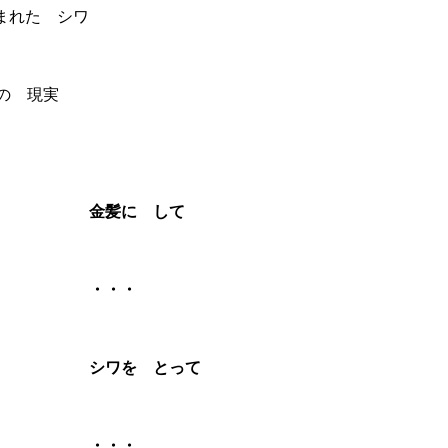
まれた シワ
の 現実
金髪に して
・・
 とって
・・