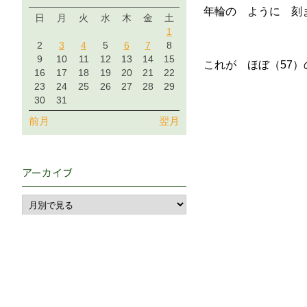
年輪の ように 刻
日
月
火
水
木
金
土
1
2
3
4
5
6
7
8
9
10
11
12
13
14
15
これが ほぼ（57）
16
17
18
19
20
21
22
23
24
25
26
27
28
29
30
31
前月
翌月
アーカイブ
・
シワを
・