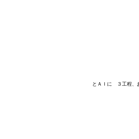
眉毛を
・
とＡＩに ３工程、