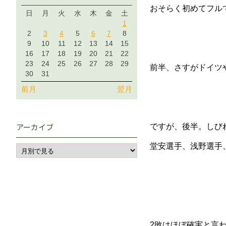
おそらく初めてフル
日
月
火
水
木
金
土
1
2
3
4
5
6
7
8
9
10
11
12
13
14
15
16
17
18
19
20
21
22
23
24
25
26
27
28
29
前半、さすがドイツ
30
31
前月
翌月
アーカイブ
ですが、後半。しび
堂安選手、浅野選手
2敗はほぼ確実と言