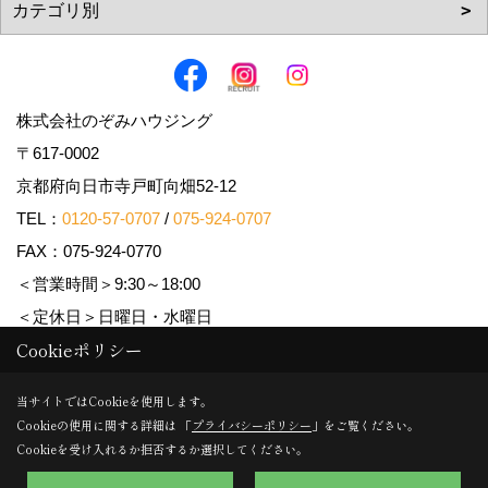
株式会社のぞみハウジング
〒617-0002
京都府向日市寺戸町向畑52-12
TEL：
0120-57-0707
/
075-924-0707
FAX：075-924-0770
＜営業時間＞9:30～18:00
＜定休日＞日曜日・水曜日
Cookieポリシー
Copyright (c) Nozomi Housing. All Rights Reserved.
当サイトではCookieを使用します。
Cookieの使用に関する詳細は 「
プライバシーポリシー
」をご覧ください。
Produced by
ゴデスクリエイト
Cookieを受け入れるか拒否するか選択してください。